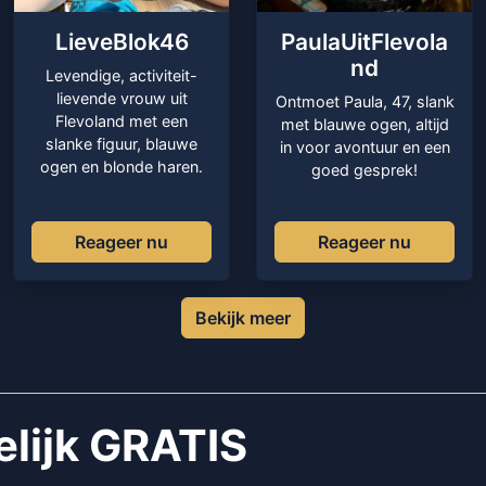
LieveBlok46
PaulaUitFlevola
nd
Levendige, activiteit-
lievende vrouw uit
Ontmoet Paula, 47, slank
Flevoland met een
met blauwe ogen, altijd
slanke figuur, blauwe
in voor avontuur en een
ogen en blonde haren.
goed gesprek!
Reageer nu
Reageer nu
Bekijk meer
elijk GRATIS