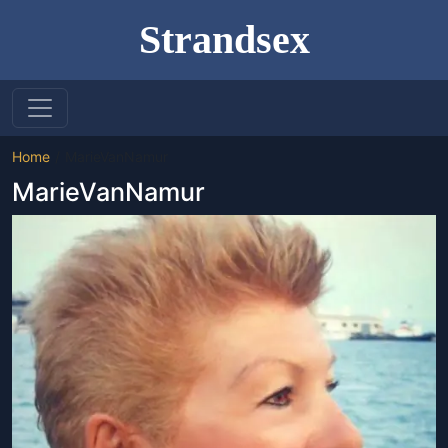
Strandsex
Home
MarieVanNamur
MarieVanNamur